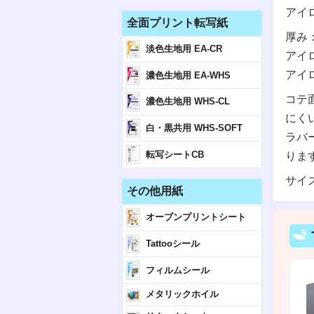
アイ
全面プリント転写紙
厚み：
淡色生地用 EA-CR
アイ
アイ
濃色生地用 EA-WHS
コテ
濃色生地用 WHS-CL
にく
白・黒共用 WHS-SOFT
ラバ
転写シートCB
りま
サイ
その他用紙
オーブンプリントシート
Tattooシール
フィルムシール
メタリックホイル