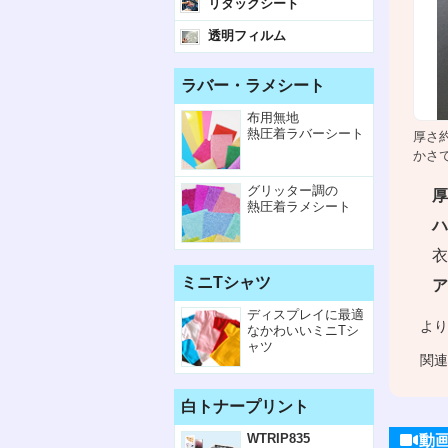
リタックシート
透明フィルム
ラバー・ラメシート
布用無地
熱圧着ラバーシート
厚さ
かさ
グリッター調の
厚
熱圧着ラメシート
ハ
衣
ミニTシャツ
ア
ディスプレイに最適
より
なかわいいミニTシ
ャツ
関連
白トナープリント
WTRIP835
動