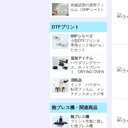
色確認用の透明フィ
ルム（OHPシート）
DTFプリント
WIPシリーズ
小型DTFプリンタ、
専用インク等がつい
たセット
追加アイテム
パウダリングケー
ス、ホットプレー
ト、DRYING OVEN
消耗品
インク、パウダー、
転写フィルム、メン
テナンスボックス等
熱プレス機・関連商品
熱プレス機
プリント作業に適し
た熱プレス機