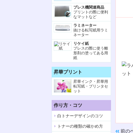
プレス機関連商品
プリントの際に便利
なマットなど
ラミネーター
抜ける転写紙用ラミ
ネーター
リケイ紙
プレスの際に使う離
形剤の塗ってある用
紙
昇華プリント
昇華インク・昇華用
転写紙・プリンタセ
ット
作り方・コツ
白トナーデザインのコツ
トナーの種類の確かめ方
前の