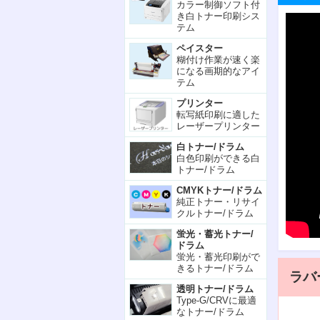
カラー制御ソフト付
き白トナー印刷シス
テム
ペイスター
糊付け作業が速く楽
になる画期的なアイ
テム
プリンター
転写紙印刷に適した
レーザープリンター
白トナー/ドラム
白色印刷ができる白
トナー/ドラム
CMYKトナー/ドラム
純正トナー・リサイ
クルトナー/ドラム
蛍光・蓄光トナー/
ドラム
蛍光・蓄光印刷がで
きるトナー/ドラム
ラバ
透明トナー/ドラム
Type-G/CRVに最適
なトナー/ドラム