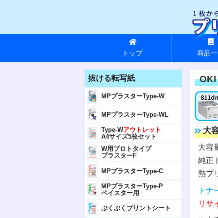
トップ
商品一
抜ける転写紙
OK
MPプラスターType-W
MPプラスターType-WL
大
Type-W
アウトレット
A4サイズ5枚セット
大容
W用プロトタイプ
プラスターF
純正
MPプラスターType-C
熱プ
MPプラスターType-P
トナ
ペイスター用
リサ
ぷくぷくプリントシート