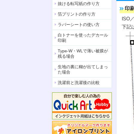
抜ける転写紙の作り方
印刷
箔プリントの作り方
ISO
ラバーシートの使い方
下記
白トナーを使ったデカール
印刷
Type-W・WLで薄い被膜が
残る場合
生地の裏に糊が出てしまっ
た場合
洗濯前と洗濯後の比較