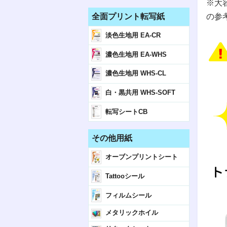
※大容
全面プリント転写紙
の参
淡色生地用 EA-CR
濃色生地用 EA-WHS
濃色生地用 WHS-CL
白・黒共用 WHS-SOFT
転写シートCB
その他用紙
オーブンプリントシート
Tattooシール
フィルムシール
メタリックホイル