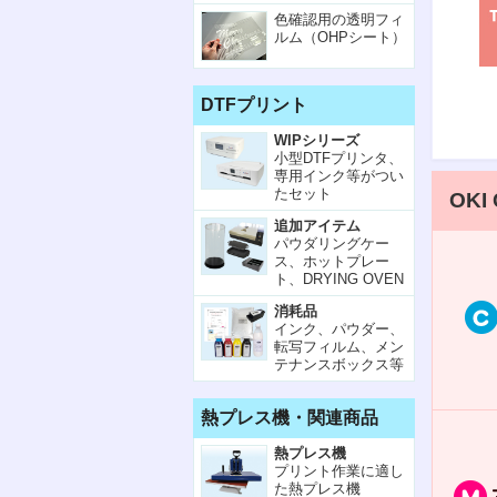
色確認用の透明フィ
ルム（OHPシート）
DTFプリント
WIPシリーズ
小型DTFプリンタ、
専用インク等がつい
たセット
OKI
追加アイテム
パウダリングケー
ス、ホットプレー
ト、DRYING OVEN
消耗品
インク、パウダー、
転写フィルム、メン
テナンスボックス等
熱プレス機・関連商品
熱プレス機
プリント作業に適し
た熱プレス機