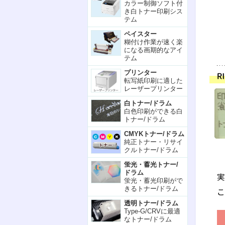
カラー制御ソフト付
き白トナー印刷シス
テム
ペイスター
糊付け作業が速く楽
になる画期的なアイ
テム
プリンター
転写紙印刷に適した
レーザープリンター
白トナー/ドラム
白色印刷ができる白
トナー/ドラム
CMYKトナー/ドラム
純正トナー・リサイ
クルトナー/ドラム
蛍光・蓄光トナー/
ドラム
蛍光・蓄光印刷がで
きるトナー/ドラム
透明トナー/ドラム
Type-G/CRVに最適
なトナー/ドラム