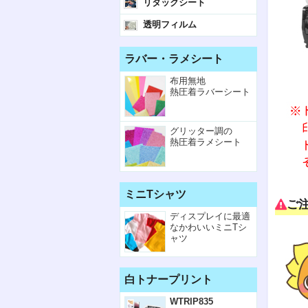
リタックシート
透明フィルム
ラバー・ラメシート
布用無地
熱圧着ラバーシート
グリッター調の
熱圧着ラメシート
ミニTシャツ
ご
ディスプレイに最適
なかわいいミニTシ
ャツ
白トナープリント
WTRIP835