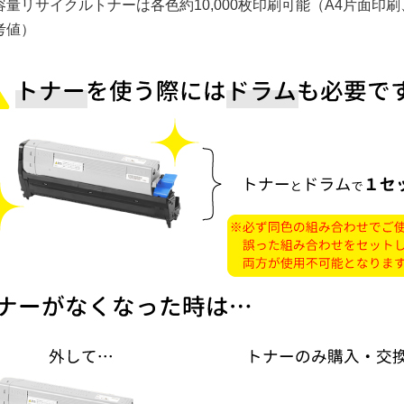
量リサイクルトナーは各色約10,000枚印刷可能（A4片面印刷、5枚
考値）