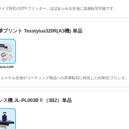
4サイズ対応のDTFプリンター。ほぼあらゆる生地に直接転写可能です。
プリント Texstylus320R(A3機) 単品
リエステル生地やコーティング商品への昇華転写に特化したA3対応プリンタ。
レス機 JL-PL003BⅡ（3B2）単品