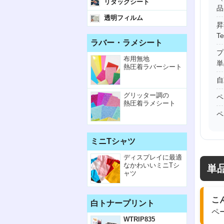
リタックシート
品
透明フィルム
昇
T
ラバー・ラメシート
プ
布用無地
単
熱圧着ラバーシート
自
グリッター調の
ペ
熱圧着ラメシート
ペ
ミニTシャツ
ディスプレイに最適
なかわいいミニTシ
単
ャツ
こ
白トナープリント
ペ
WTRIP835