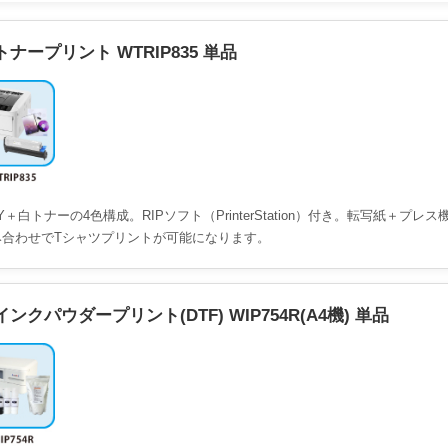
トナープリント WTRIP835 単品
Y＋白トナーの4色構成。RIPソフト（PrinterStation）付き。転写紙＋プレス
み合わせでTシャツプリントが可能になります。
インクパウダープリント(DTF) WIP754R(A4機) 単品