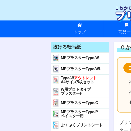
トップ
商品一
抜ける転写紙
０か
MPプラスターType-W
MPプラスターType-WL
Type-W
アウトレット
A4サイズ5枚セット
W用プロトタイプ
プラスターF
MPプラスターType-C
MPプラスターType-P
ペイスター用
プリ
ぷくぷくプリントシート
ター