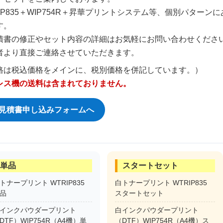
RIP835＋WIP754R＋昇華プリントシステム等、個別パター
す。
積書の修正やセット内容の詳細はお気軽に
お問い合わせ
くださ
者より直接ご連絡させていただきます。
格は税込価格をメインに、税別価格を併記しています。）
レス機の送料は含まれておりません。
見積書申し込みフォームへ
単品
スタートセット
トナープリント WTRIP835
白トナープリント WTRIP835
品
スタートセット
インクパウダープリント
白インクパウダープリント
DTF）WIP754R（A4機）単
（DTF）WIP754R（A4機）ス