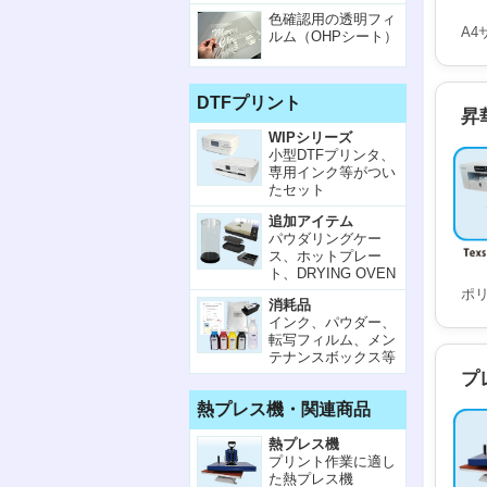
色確認用の透明フィ
A
ルム（OHPシート）
DTFプリント
昇華
WIPシリーズ
小型DTFプリンタ、
専用インク等がつい
たセット
追加アイテム
パウダリングケー
ス、ホットプレー
ト、DRYING OVEN
ポ
消耗品
インク、パウダー、
転写フィルム、メン
テナンスボックス等
プ
熱プレス機・関連商品
熱プレス機
プリント作業に適し
た熱プレス機