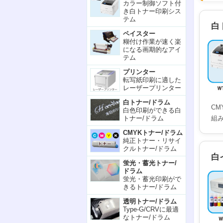
カラー制御ソフト付
き白トナー印刷シス
テム
白
ペイスター
糊付け作業が速く楽
になる画期的なアイ
テム
プリンター
転写紙印刷に適した
レーザープリンター
白トナー/ドラム
CM
白色印刷ができる白
組
トナー/ドラム
CMYKトナー/ドラム
純正トナー・リサイ
クルトナー/ドラム
白
蛍光・蓄光トナー/
ドラム
蛍光・蓄光印刷がで
きるトナー/ドラム
透明トナー/ドラム
Type-G/CRVに最適
なトナー/ドラム