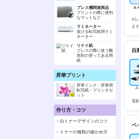
プレス機関連商品
プリントの際に便利
なマットなど
A
ま
ラミネーター
抜ける転写紙用ラミ
ネーター
リケイ紙
自
プレスの際に使う離
形剤の塗ってある用
紙
昇華プリント
昇華インク・昇華用
転写紙・プリンタセ
ット
電
作り方・コツ
白トナーデザインのコツ
ペ
トナーの種類の確かめ方