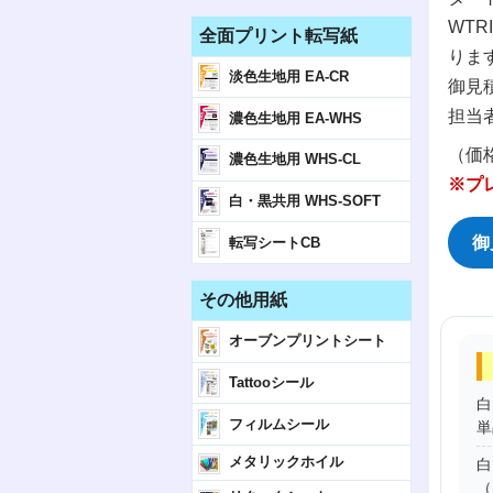
WT
全面プリント転写紙
りま
淡色生地用 EA-CR
御見
担当
濃色生地用 EA-WHS
（価
濃色生地用 WHS-CL
※プ
白・黒共用 WHS-SOFT
御
転写シートCB
その他用紙
オーブンプリントシート
Tattooシール
白
フィルムシール
単
メタリックホイル
白
（