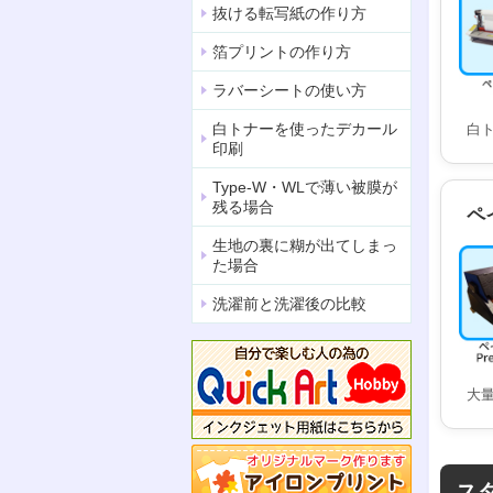
抜ける転写紙の作り方
箔プリントの作り方
ラバーシートの使い方
白トナーを使ったデカール
白
印刷
Type-W・WLで薄い被膜が
残る場合
ペ
生地の裏に糊が出てしまっ
た場合
洗濯前と洗濯後の比較
大
ス