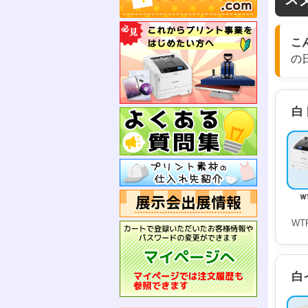
こ
の
白
WT
白