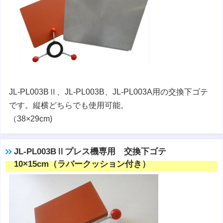
JL-PL003BⅡ、JL-PL003B、JL-PL003A用の交換下ゴテ
です。縦横どちらでも使用可能。
（38×29cm)
JL-PL003BⅡプレス機専用 交換下ゴテ
10×15cm（ラバークッション付き）