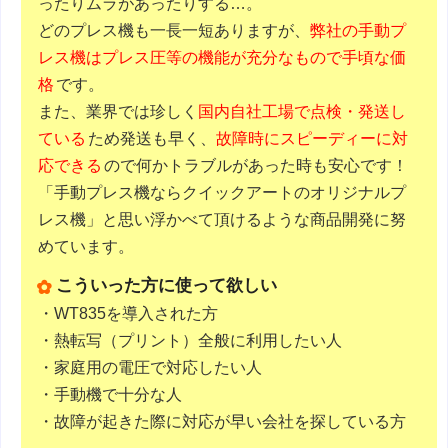
ったりムラがあったりする…。
どのプレス機も一長一短ありますが、
弊社の手動プ
レス機はプレス圧等の機能が充分なもので手頃な価
格
です。
また、業界では珍しく
国内自社工場で点検・発送し
ている
ため発送も早く、
故障時にスピーディーに対
応できる
ので何かトラブルがあった時も安心です！
「手動プレス機ならクイックアートのオリジナルプ
レス機」と思い浮かべて頂けるような商品開発に努
めています。
こういった方に使って欲しい
・WT835を導入された方
・熱転写（プリント）全般に利用したい人
・家庭用の電圧で対応したい人
・手動機で十分な人
・故障が起きた際に対応が早い会社を探している方