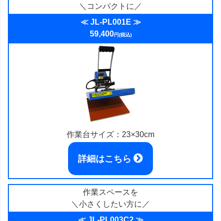
＼コンパクトに／
≪ JL-PL001E ≫
59,400
円(税込)
作業台サイズ：23×30cm
詳細はこちら
作業スペースを
＼小さくしたい方に／
≪ JL-PL003C2 ≫