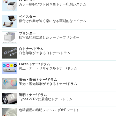
WTRIP835
カラー制御ソフト付き白トナー印刷システム
ペイスター
糊付け作業が速く楽になる画期的なアイテム
プリンター
転写紙印刷に適したレーザープリンター
白トナー/ドラム
白色印刷ができる白トナー/ドラム
CMYKトナー/ドラム
純正トナー・リサイクルトナー/ドラム
蛍光・蓄光トナー/ドラム
蛍光・蓄光印刷ができるトナー/ドラム
透明トナー/ドラム
Type-G/CRVに最適なトナー/ドラム
色確認用の透明フィルム（OHPシート）